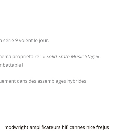
 série 9 voient le jour.
héma propriétaire : «
Solid State Music Stage
« .
imbattable !
iquement dans des assemblages hybrides